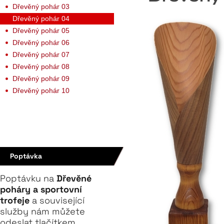
Dřevěný pohár 03
Dřevěný pohár 04
Dřevěný pohár 05
Dřevěný pohár 06
Dřevěný pohár 07
Dřevěný pohár 08
Dřevěný pohár 09
Dřevěný pohár 10
Poptávka
Poptávku na
Dřevěné
poháry a sportovní
trofeje
a související
služby nám můžete
odeslat tlačítkem