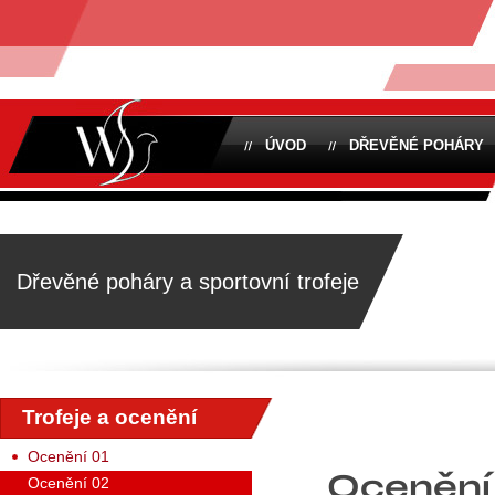
ÚVOD
DŘEVĚNÉ POHÁRY
Dřevěné poháry a sportovní trofeje
Trofeje a ocenění
Ocenění 01
Ocenění
Ocenění 02