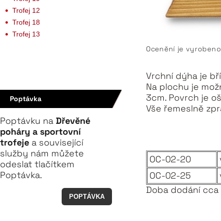
Trofej 12
Trofej 18
Trofej 13
Ocenění je vyrobeno 
Vrchní dýha je b
Na plochu je možn
3cm. Povrch je o
Poptávka
Vše řemeslně zpr
Poptávku na
Dřevěné
poháry a sportovní
trofeje
a související
služby nám můžete
OC-02-20
odeslat tlačítkem
Poptávka.
OC-02-25
Doba dodání cca
POPTÁVKA